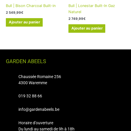
Bull | Bison Charcoal Built-in
Bull | Lonestar Built-In Gaz
Naturel
2 549,99
€
2 749,99
€
Ajouter au panier
Ajouter au panier
GARDEN ABEELS
Chaussée Romaine 256
4300 Waremme
019 32 88 66
info@gardenabeels.be
Horaire d’ouverture
Du lundi au samedi de 9h à 18h