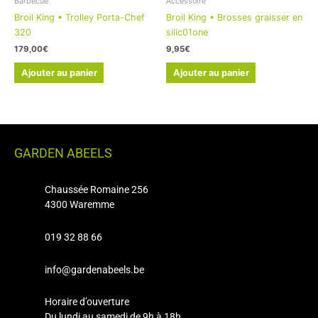
Barbecue
Accessoire
Broil King • Trolley Porta-Chef
Broil King • Brosses graisser en
320
silic01one
179,00
€
9,95
€
Ajouter au panier
Ajouter au panier
GARDEN ABEELS
Chaussée Romaine 256
4300 Waremme
019 32 88 66
info@gardenabeels.be
Horaire d’ouverture
Du lundi au samedi de 9h à 18h