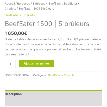
Accueil
/
Barbecue
/
Barbecue • BeefEater
/
BeefEater •
Chariots
/ BeefEater 1500 | 5 brûleurs
BeefEater • Chariots
BeefEater 1500 | 5 brûleurs
1 650,00
€
Doté de tables de cuisson en fonte (2/3 grill et 1/3 plaque plate) et
d’une hotte de rôtissage en acier inoxydable à double couche, ce
barbecue a tout ce que vous pouvez attendre du barbecue préféré
des Australiens !
Ajouter au panier
UGS :
BDM1550GA
Catégorie :
BeefEater • Chariots
Description
Informations complémentaires