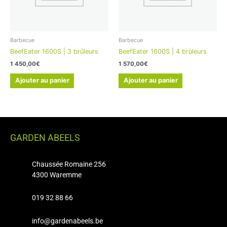
Barbecue
Barbecue
BeefEater 1600S | 3 brûleurs
BeefEater 1600S | 4 brûleurs
1 450,00
€
1 570,00
€
Ajouter au panier
Ajouter au panier
GARDEN ABEELS
Chaussée Romaine 256
4300 Waremme
019 32 88 66
info@gardenabeels.be